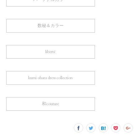
数秘＆カラー
liberté
kumi ohara dress collection
和couture