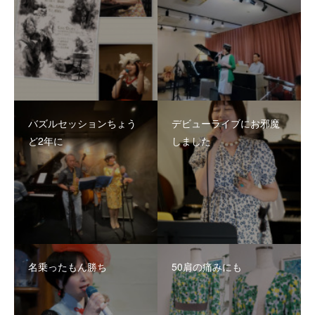
バズルセッションちょう
デビューライブにお邪魔
ど2年に
しました
名乗ったもん勝ち
50肩の痛みにも