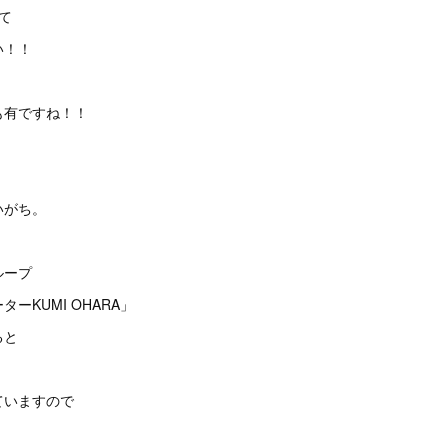
て
い！！
も有ですね！！
いがち。
ループ
ーKUMI OHARA」
ると
ていますので