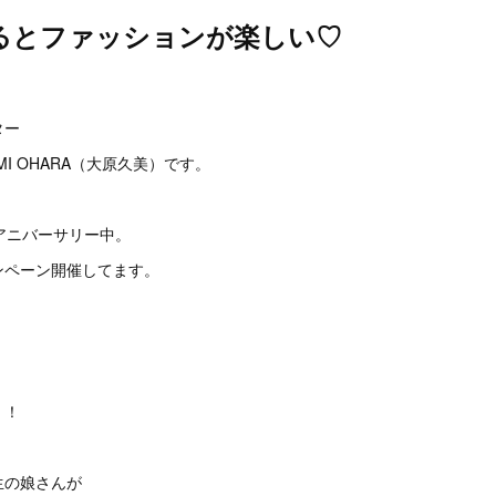
るとファッションが楽しい♡
。
ター
I OHARA（大原久美）です。
アニバーサリー中。
ンペーン開催してます。
！！
生の娘さんが