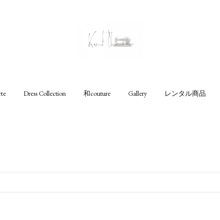
rte
Dress Collection
和couture
Gallery
レンタル商品