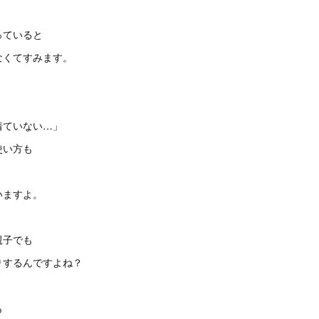
っていると
なくてすみます。
着ていない…」
使い方も
いますよ。
親子でも
りするんですよね？
も