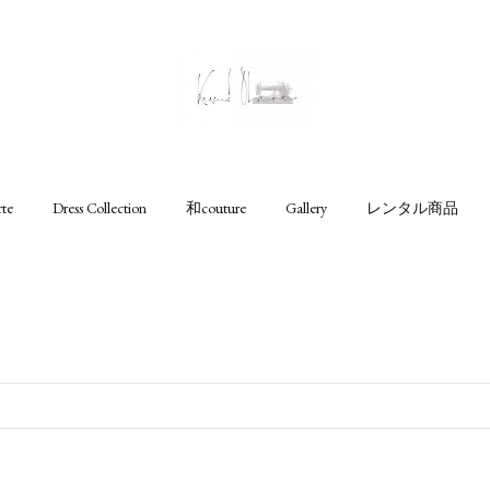
rte
Dress Collection
和couture
Gallery
レンタル商品