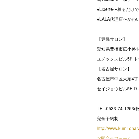
●Liberté〜着る
●LALA代理店〜か
【豊橋サロン】
愛知県豊橋市広小路1-
ユメックスビル5F 
【名古屋サロン】
名古屋市中区大須4丁目
セイジョウビル5F D→
TEL:0533-74-1253(
完全予約制
http://www.kumi-ohar
お問合せフォーム