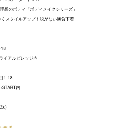
だけで理想のボディ「ボディメイクシリーズ」
わいくスタイルアップ！脱がない勝負下着
18
トライアルビレッジ内
1-18
START内
転送)
a.com/