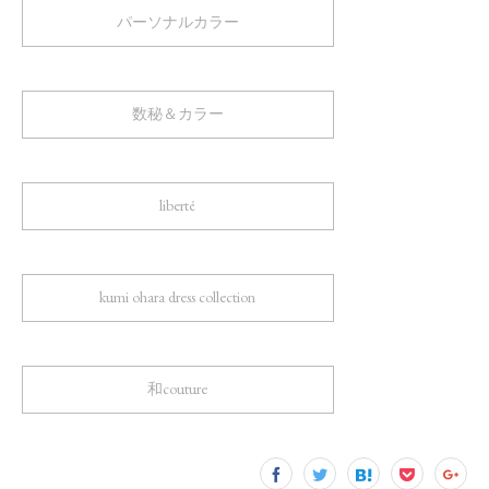
パーソナルカラー
数秘＆カラー
liberté
kumi ohara dress collection
和couture