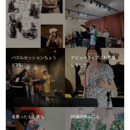
バズルセッションちょう
デビューライブにお邪魔
ど2年に
しました
名乗ったもん勝ち
50肩の痛みにも