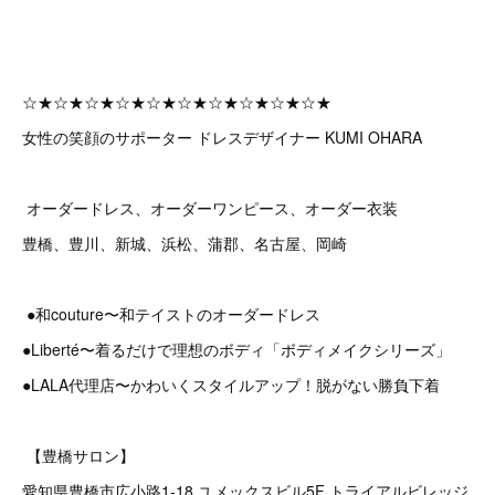
☆★☆★☆★☆★☆★☆★☆★☆★☆★☆★
女性の笑顔のサポーター ドレスデザイナー KUMI OHARA
オーダードレス、オーダーワンピース、オーダー衣装
豊橋、豊川、新城、浜松、蒲郡、名古屋、岡崎
●和couture〜和テイストのオーダードレス
●Liberté〜着るだけで理想のボディ「ボディメイクシリーズ」
●LALA代理店〜かわいくスタイルアップ！脱がない勝負下着
【豊橋サロン】
愛知県豊橋市広小路1-18 ユメックスビル5F トライアルビレッジ