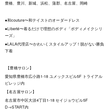
豊橋、豊川、新城、浜松、蒲郡、名古屋、岡崎
●和couture〜和テイストのオーダードレス
●Liberté〜着るだけで理想のボディ「ボディメイクシリ
ーズ」
●LALA代理店〜かわいくスタイルアップ！脱がない勝負
下着
【豊橋サロン】
愛知県豊橋市広小路1-18 ユメックスビル5F トライアル
ビレッジ内
【名古屋サロン】
名古屋市中区大須4丁目1-18 セイジョウビル5F
D→START内