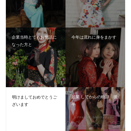
企業当時とてもお世話に
今年は流れに身をまかす
なった方と
起業 してからの軌跡 後
明けましておめでとうご
半
ざいます