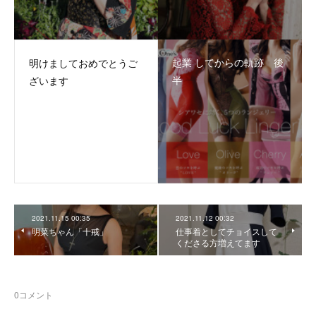
起業 してからの軌跡 後
明けましておめでとうご
半
ざいます
2021.11.15 00:35
2021.11.12 00:32
明菜ちゃん「十戒」
仕事着としてチョイスして
くださる方増えてます
0
コメント