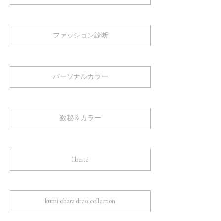
ファッション診断
パーソナルカラー
数秘＆カラー
liberté
kumi ohara dress collection