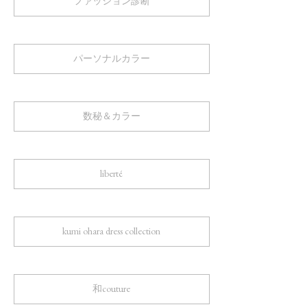
ファッション診断
パーソナルカラー
数秘＆カラー
liberté
kumi ohara dress collection
和couture