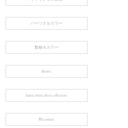
パーソナルカラー
数秘＆カラー
liberté
kumi ohara dress collection
和couture