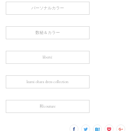
パーソナルカラー
数秘＆カラー
liberté
kumi ohara dress collection
和couture