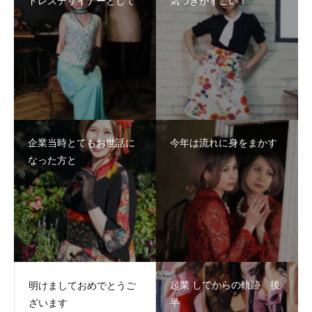
ドレスデザイナーとして
気づきがすごい！
企業当時とてもお世話に
今年は流れに身をまかす
なった方と
起業 してからの軌跡 後
明けましておめでとうご
半
ざいます