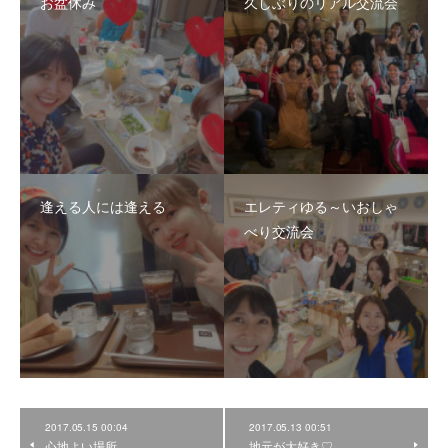
お盆休み
久しぶりのリアル交流会
逢える人には逢える
エレティゆる～いおしゃ
べり交流会
2017.05.15 00:04
2017.05.13 00:51
心地よい場所
地元が大好き♡