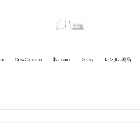
rte
Dress Collection
和couture
Gallery
レンタル商品