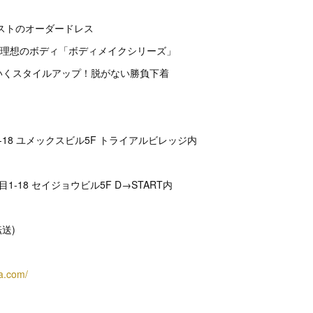
テイストのオーダードレス
だけで理想のボディ「ボディメイクシリーズ」
わいくスタイルアップ！脱がない勝負下着
-18 ユメックスビル5F トライアルビレッジ内
1-18 セイジョウビル5F D→START内
(転送)
ra.com/