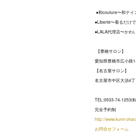
●和couture〜和
●Liberté〜着る
●LALA代理店〜か
【豊橋サロン】
愛知県豊橋市広小路1
【名古屋サロン】
名古屋市中区大須4丁目
TEL:0533-74-1253
完全予約制
http://www.kumi-oha
お問合せフォーム