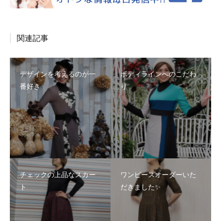
関連記事
デザインを考えるのが一
ボディラインへのこだわ
番好き
り
チェックの上品なスカー
ワンピースオーダーいた
ト
だきました✨