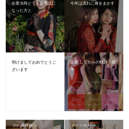
企業当時とてもお世話に
今年は流れに身をまかす
なった方と
起業 してからの軌跡 後
明けましておめでとうご
半
ざいます
2021.12.03 00:32
2021.11.30 23:49