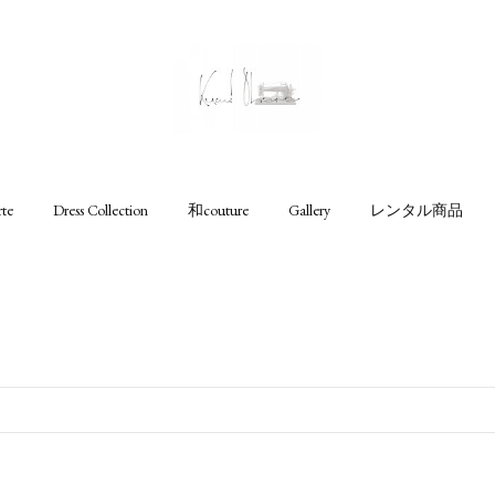
rte
Dress Collection
和couture
Gallery
レンタル商品