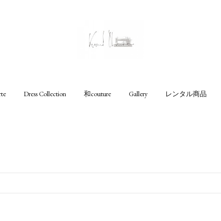
rte
Dress Collection
和couture
Gallery
レンタル商品