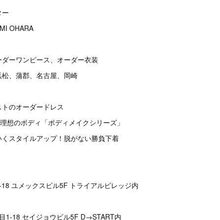
ター
I OHARA
ーダーワンピース、オーダー衣装
浜松、蒲郡、名古屋、岡崎
テイストのオーダードレス
だけで理想のボディ「ボディメイクシリーズ」
わいくスタイルアップ！脱がない勝負下着
-18 ユメックスビル5F トライアルビレッジ内
1-18 セイジョウビル5F D→START内