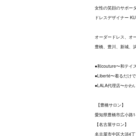
女性の笑顔のサポー
ドレスデザイナー KUM
オーダードレス、オ
豊橋、豊川、新城、
●和couture〜和
●Liberté〜着る
●LALA代理店〜か
【豊橋サロン】
愛知県豊橋市広小路1
【名古屋サロン】
名古屋市中区大須4丁目