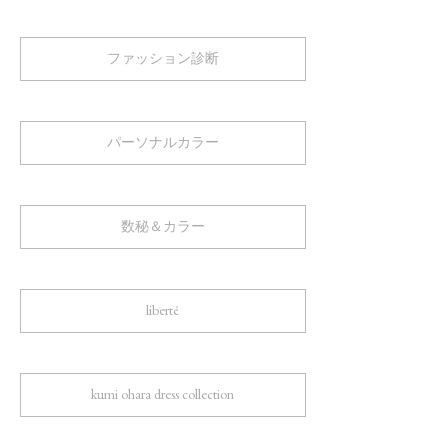
ファッション診断
パーソナルカラー
数秘＆カラー
liberté
kumi ohara dress collection