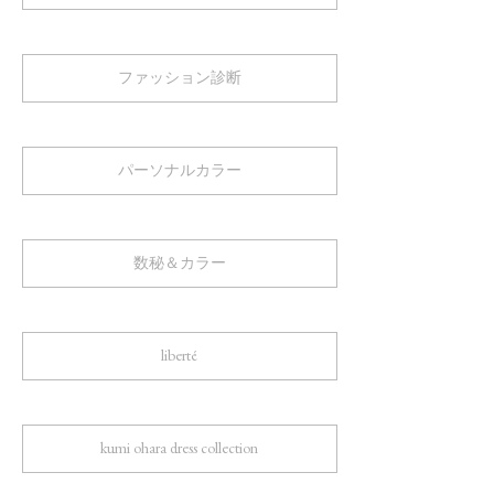
ファッション診断
パーソナルカラー
数秘＆カラー
liberté
kumi ohara dress collection