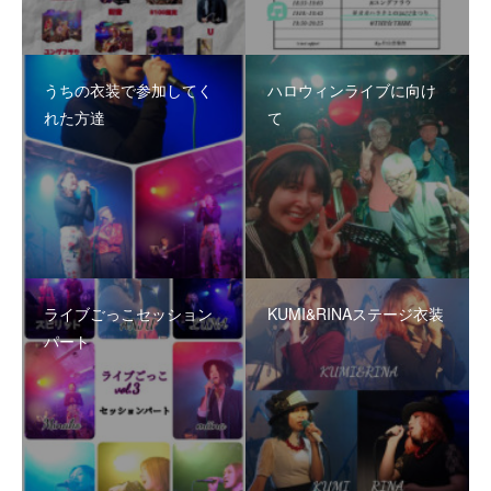
うちの衣装で参加してく
ハロウィンライブに向け
れた方達
て
ライブごっこセッション
KUMI&RINAステージ衣装
パート