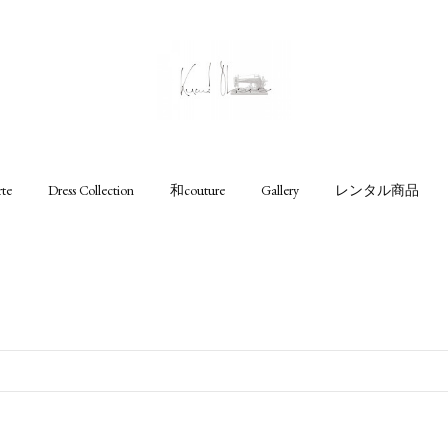
rte
Dress Collection
和couture
Gallery
レンタル商品