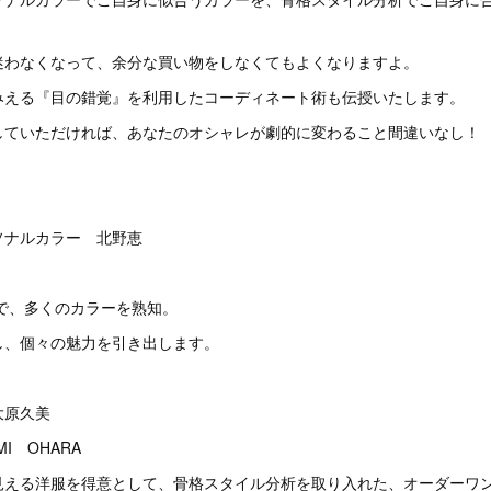
。
迷わなくなって、余分な買い物をしなくてもよくなりますよ。
みえる『目の錯覚』を利用したコーディネート術も伝授いたします。
していただければ、あなたのオシャレが劇的に変わること間違いなし！
ソナルカラー 北野恵
家で、多くのカラーを熟知。
し、個々の魅力を引き出します。
大原久美
I OHARA
見える洋服を得意として、骨格スタイル分析を取り入れた、オーダーワ