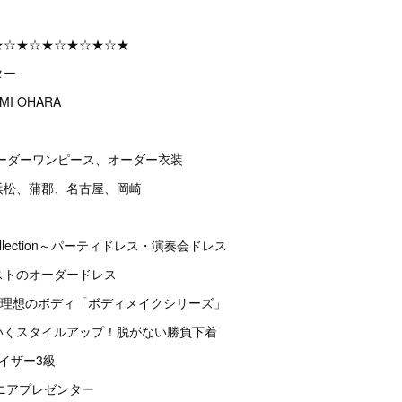
★☆★☆★☆★☆★☆★
ター
I OHARA
ーダーワンピース、オーダー衣装
浜松、蒲郡、名古屋、岡崎
collection～パーティドレス・演奏会ドレス
テイストのオーダードレス
だけで理想のボディ「ボディメイクシリーズ」
わいくスタイルアップ！脱がない勝負下着
イザー3級
ュニアプレゼンター