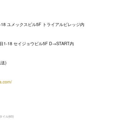
-18 ユメックスビル5F トライアルビレッジ内
-18 セイジョウビル5F D→START内
(転送)
ra.com/
タイル
(
65
)