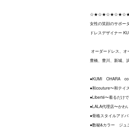
☆★☆★☆★☆★☆
女性の笑顔のサポー
ドレスデザイナー KUM
オーダードレス、オ
豊橋、豊川、新城、
●KUMI OHARA 
●和couture〜和
●Liberté〜着る
●LALA代理店〜か
●骨格スタイルアドバ
●数秘&カラー ジ