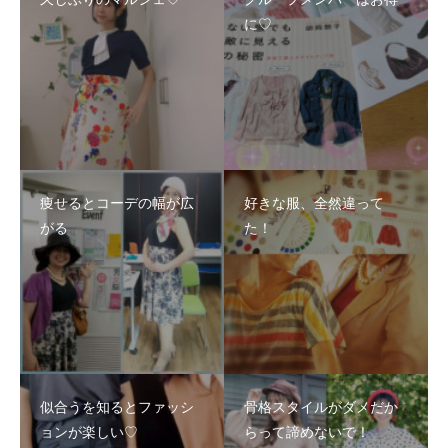
に♡
痩せるとコーデの幅が広
好きな服、全然違って
がる
た！
似合うを知るとファッシ
骨格スタイルがダメだか
ョンが楽しい♡
らって諦めないで！