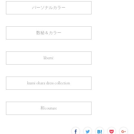
パーソナルカラー
数秘＆カラー
liberté
kumi ohara dress collection
和couture