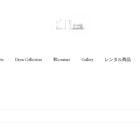
rte
Dress Collection
和couture
Gallery
レンタル商品