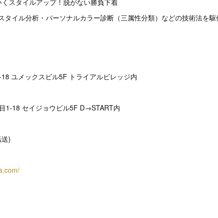
わいくスタイルアップ！脱がない勝負下着
～骨格スタイル分析・パーソナルカラー診断（三属性分類）などの技術法を
-18 ユメックスビル5F トライアルビレッジ内
1-18 セイジョウビル5F D→START内
(転送)
ra.com/