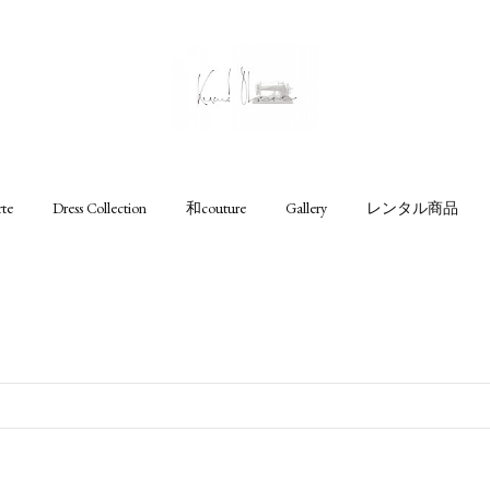
rte
Dress Collection
和couture
Gallery
レンタル商品