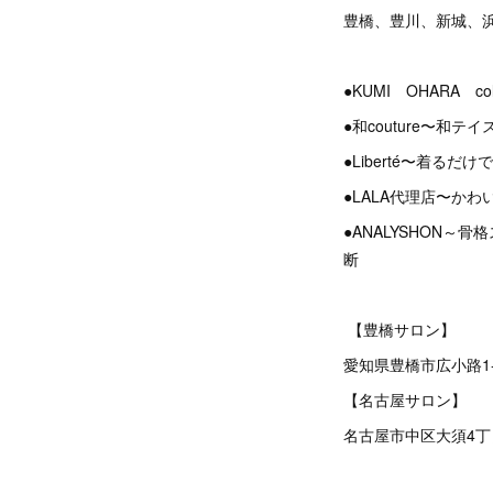
豊橋、豊川、新城、
●KUMI OHARA 
●和couture〜和
●Liberté〜着る
●LALA代理店〜か
●ANALYSHON
断
【豊橋サロン】
愛知県豊橋市広小路1
【名古屋サロン】
名古屋市中区大須4丁目