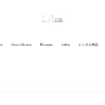
rte
Dress Collection
和couture
Gallery
レンタル商品