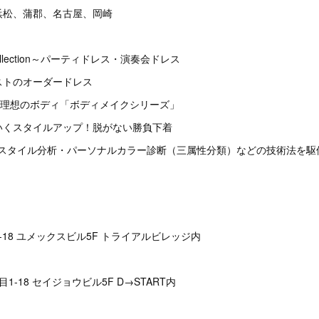
浜松、蒲郡、名古屋、岡崎
collection～パーティドレス・演奏会ドレス
テイストのオーダードレス
だけで理想のボディ「ボディメイクシリーズ」
わいくスタイルアップ！脱がない勝負下着
～骨格スタイル分析・パーソナルカラー診断（三属性分類）などの技術法を
-18 ユメックスビル5F トライアルビレッジ内
1-18 セイジョウビル5F D→START内