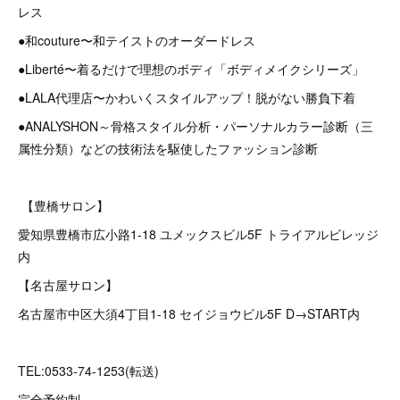
レス
●和couture〜和テイストのオーダードレス
●Liberté〜着るだけで理想のボディ「ボディメイクシリーズ」
●LALA代理店〜かわいくスタイルアップ！脱がない勝負下着
●ANALYSHON～骨格スタイル分析・パーソナルカラー診断（三
属性分類）などの技術法を駆使したファッション診断
【豊橋サロン】
愛知県豊橋市広小路1-18 ユメックスビル5F トライアルビレッジ
内
【名古屋サロン】
名古屋市中区大須4丁目1-18 セイジョウビル5F D→START内
TEL:0533-74-1253(転送)
完全予約制