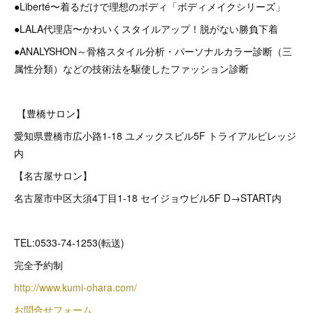
●Liberté〜着るだけで理想のボディ「ボディメイクシリーズ」
●LALA代理店〜かわいくスタイルアップ！脱がない勝負下着
●ANALYSHON～骨格スタイル分析・パーソナルカラー診断（三
属性分類）などの技術法を駆使したファッション診断
【豊橋サロン】
愛知県豊橋市広小路1-18 ユメックスビル5F トライアルビレッジ
内
【名古屋サロン】
名古屋市中区大須4丁目1-18 セイジョウビル5F D→START内
TEL:0533-74-1253(転送)
完全予約制
http://www.kumi-ohara.com/
お問合せフォーム