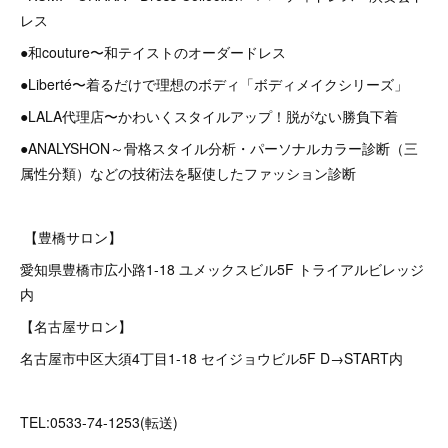
レス
●和couture〜和テイストのオーダードレス
●Liberté〜着るだけで理想のボディ「ボディメイクシリーズ」
●LALA代理店〜かわいくスタイルアップ！脱がない勝負下着
●ANALYSHON～骨格スタイル分析・パーソナルカラー診断（三
属性分類）などの技術法を駆使したファッション診断
【豊橋サロン】
愛知県豊橋市広小路1-18 ユメックスビル5F トライアルビレッジ
内
【名古屋サロン】
名古屋市中区大須4丁目1-18 セイジョウビル5F D→START内
TEL:0533-74-1253(転送)