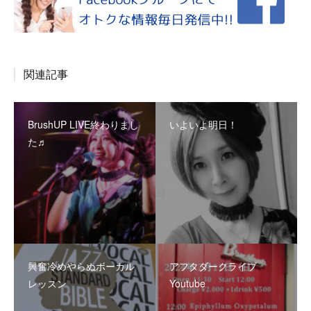
関連記事
BrushUP LIVE終わりまし
いよいよ明日！
た♬
興奮冷めやらぬボーカル
アフタダークライブ
レッスン
Youtube