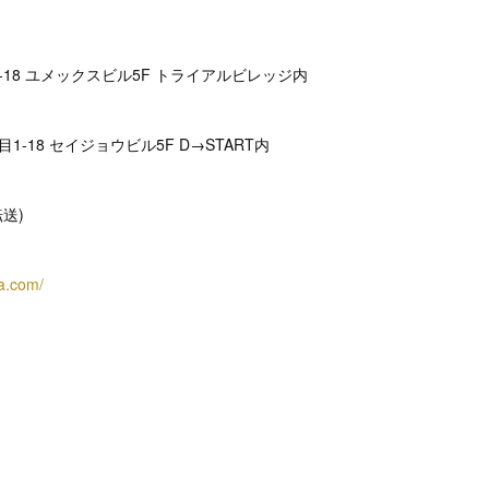
-18 ユメックスビル5F トライアルビレッジ内
1-18 セイジョウビル5F D→START内
(転送)
ra.com/