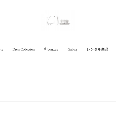
rte
Dress Collection
和couture
Gallery
レンタル商品