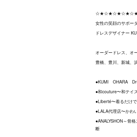
☆★☆★☆★☆★☆
女性の笑顔のサポー
ドレスデザイナー KUM
オーダードレス、オ
豊橋、豊川、新城、
●KUMI OHARA D
●和couture〜和
●Liberté〜着る
●LALA代理店〜か
●ANALYSHON
断