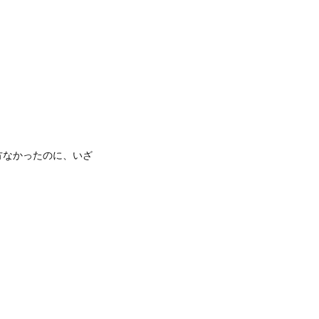
。
。
方なかったのに、いざ