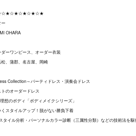
★☆★☆★☆★☆★☆★
ター
I OHARA
ーダーワンピース、オーダー衣装
浜松、蒲郡、名古屋、岡崎
ress Collection～パーティドレス・演奏会ドレス
テイストのオーダードレス
だけで理想のボディ「ボディメイクシリーズ」
わいくスタイルアップ！脱がない勝負下着
～骨格スタイル分析・パーソナルカラー診断（三属性分類）などの技術法を