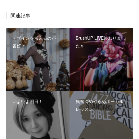
関連記事
デザインを考えるのが一
BrushUP LIVE終わりまし
番好き
た♬
いよいよ明日！
興奮冷めやらぬボーカル
レッスン