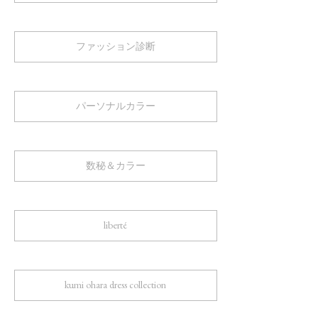
ファッション診断
パーソナルカラー
数秘＆カラー
liberté
kumi ohara dress collection