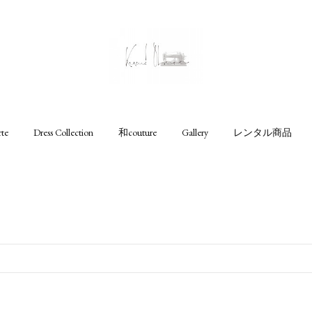
rte
Dress Collection
和couture
Gallery
レンタル商品