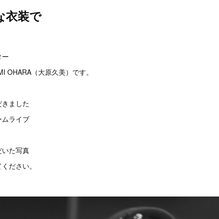
な衣装で
。
ター
I OHARA（大原久美）です。
だきました
ームライブ
だいた写真
てください。