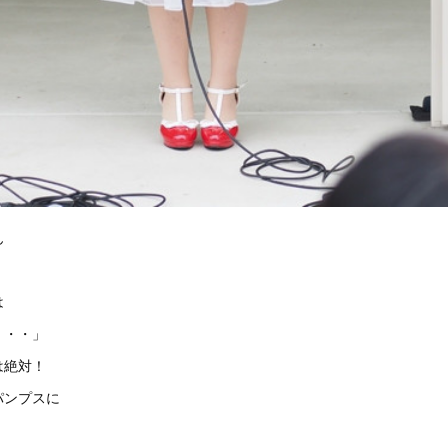
ん
は
・・・」
は絶対！
パンプスに
。