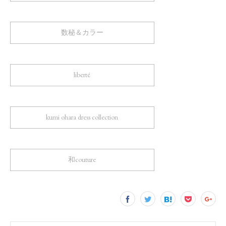
数秘＆カラー
liberté
kumi ohara dress collection
和couture