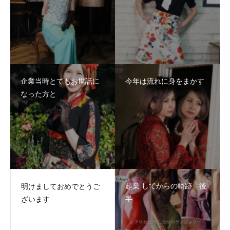
企業当時とてもお世話に
今年は流れに身をまかす
なった方と
起業 してからの軌跡 後
明けましておめでとうご
半
ざいます