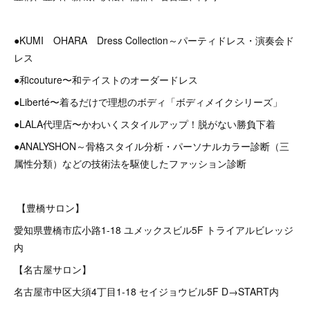
●KUMI OHARA Dress Collection～パーティドレス・演奏会ド
レス
●和couture〜和テイストのオーダードレス
●Liberté〜着るだけで理想のボディ「ボディメイクシリーズ」
●LALA代理店〜かわいくスタイルアップ！脱がない勝負下着
●ANALYSHON～骨格スタイル分析・パーソナルカラー診断（三
属性分類）などの技術法を駆使したファッション診断
【豊橋サロン】
愛知県豊橋市広小路1-18 ユメックスビル5F トライアルビレッジ
内
【名古屋サロン】
名古屋市中区大須4丁目1-18 セイジョウビル5F D→START内