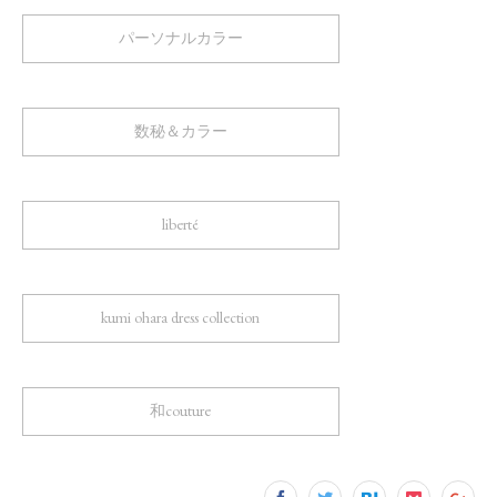
パーソナルカラー
数秘＆カラー
liberté
kumi ohara dress collection
和couture