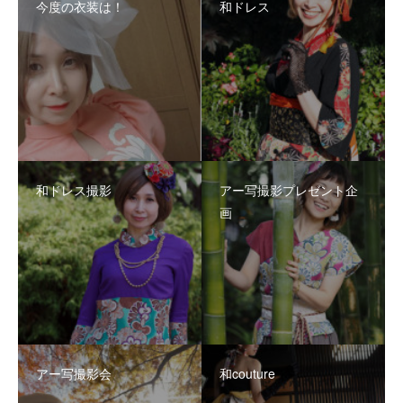
今度の衣装は！
和ドレス
和ドレス撮影
アー写撮影プレゼント企
画
アー写撮影会
和couture