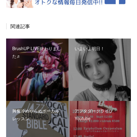
関連記事
BrushUP LIVE終わりまし
いよいよ明日！
た♬
興奮冷めやらぬボーカル
アフタダークライブ
レッスン
Youtube