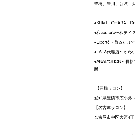
豊橋、豊川、新城、
●KUMI OHARA D
●和couture〜和
●Liberté〜着る
●LALA代理店〜か
●ANALYSHON
断
【豊橋サロン】
愛知県豊橋市広小路1
【名古屋サロン】
名古屋市中区大須4丁目