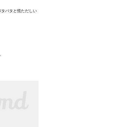
バタバタと慌ただしい
。