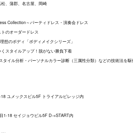
浜松、蒲郡、名古屋、岡崎
ress Collection～パーティドレス・演奏会ドレス
テイストのオーダードレス
だけで理想のボディ「ボディメイクシリーズ」
わいくスタイルアップ！脱がない勝負下着
～骨格スタイル分析・パーソナルカラー診断（三属性分類）などの技術法を
-18 ユメックスビル5F トライアルビレッジ内
1-18 セイジョウビル5F D→START内