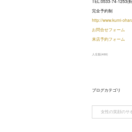
TEL:0533-74-1253
完全予約制
http://www.kumi-oha
お問合せフォーム
来店予約フォーム
人生観
(
488
)
ブログカテゴリ
女性の笑顔のサ