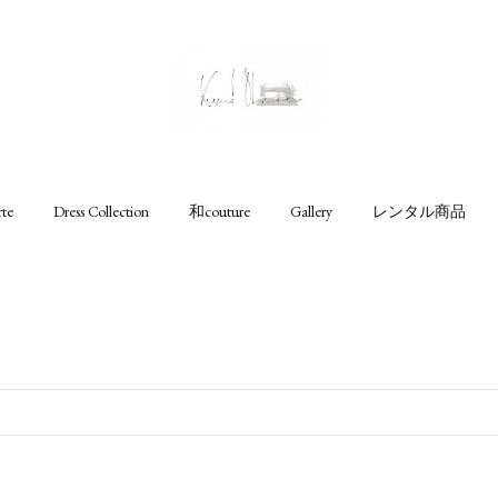
rte
Dress Collection
和couture
Gallery
レンタル商品