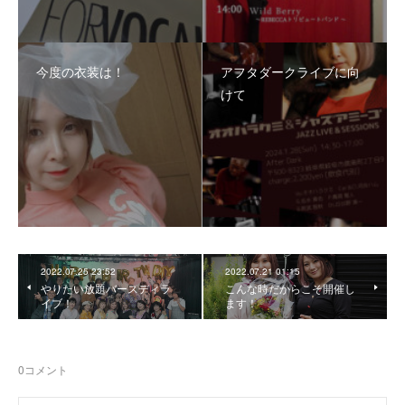
今度の衣装は！
アフタダークライブに向
けて
2022.07.25 23:52
2022.07.21 01:15
やりたい放題バースディラ
こんな時だからこそ開催し
イブ！
ます！
0
コメント