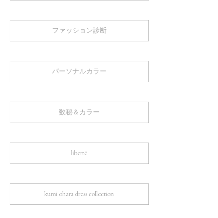
ファッション診断
パーソナルカラー
数秘＆カラー
liberté
kumi ohara dress collection