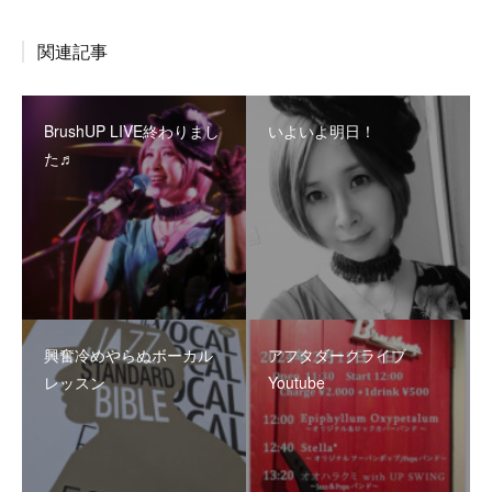
関連記事
BrushUP LIVE終わりまし
いよいよ明日！
た♬
興奮冷めやらぬボーカル
アフタダークライブ
レッスン
Youtube