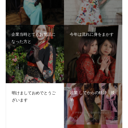
企業当時とてもお世話に
今年は流れに身をまかす
なった方と
起業 してからの軌跡 後
明けましておめでとうご
半
ざいます