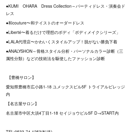
●KUMI OHARA Dress Collection～パーティドレス・演奏会ド
レス
●和couture〜和テイストのオーダードレス
●Liberté〜着るだけで理想のボディ「ボディメイクシリーズ」
●LALA代理店〜かわいくスタイルアップ！脱がない勝負下着
●ANALYSHON～骨格スタイル分析・パーソナルカラー診断（三
属性分類）などの技術法を駆使したファッション診断
【豊橋サロン】
愛知県豊橋市広小路1-18 ユメックスビル5F トライアルビレッジ
内
【名古屋サロン】
名古屋市中区大須4丁目1-18 セイジョウビル5F D→START内
TEL:0533-74-1253(転送)