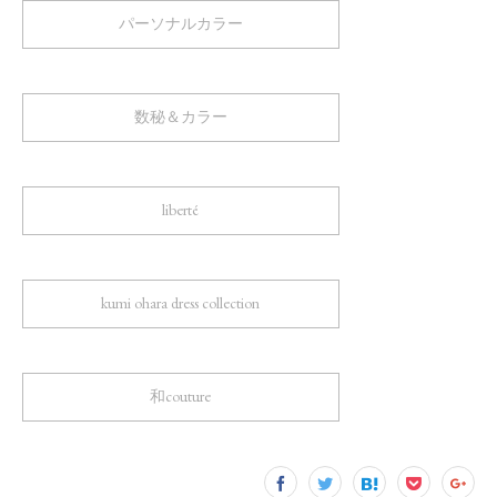
パーソナルカラー
数秘＆カラー
liberté
kumi ohara dress collection
和couture