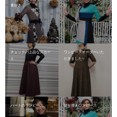
番好き
り
チェックの上品なスカー
ワンピースオーダーいた
ト
だきました✨
ハートのワンピース
切り替えワンピース