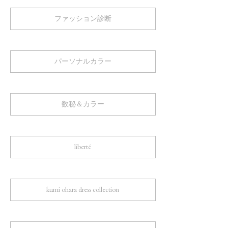
ファッション診断
パーソナルカラー
数秘＆カラー
liberté
kumi ohara dress collection