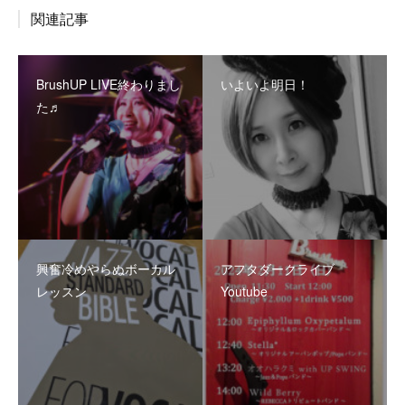
関連記事
BrushUP LIVE終わりまし
いよいよ明日！
た♬
興奮冷めやらぬボーカル
アフタダークライブ
レッスン
Youtube