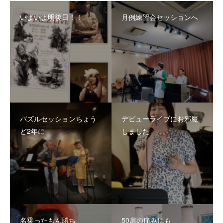
いよいよ明後日！！
月例練習会セッションへ
バズルセッションちょう
デビューライブにお邪魔
ど2年に
しました
名乗ったもん勝ち
50肩の痛みにも