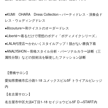
●KUMI OHARA Dress Collection～パーティドレス・演奏会ド
レス・ウェディングドレス
●和couture〜和テイストのオーダードレス
●Liberté〜着るだけで理想のボディ「ボディメイクシリーズ」
●LALA代理店〜かわいくスタイルアップ！脱がない勝負下着
●ANALYSHON～骨格スタイル分析・パーソナルカラー診断（三
属性分類）などの技術法を駆使したファッション診断
【豊橋サロン】
愛知県豊橋市広小路1-18 ユメックスビル5F トライアルビレッジ
内
【名古屋サロン】
名古屋市中区大須4丁目1-18 セイジョウビル5F D→START内