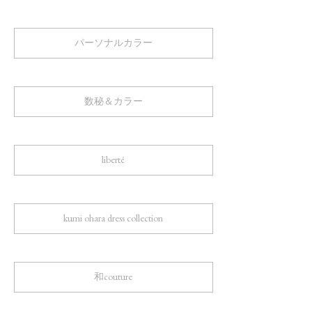
パーソナルカラー
数秘＆カラー
liberté
kumi ohara dress collection
和couture