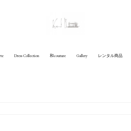
rte
Dress Collection
和couture
Gallery
レンタル商品