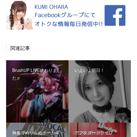
関連記事
BrushUP LIVE終わりまし
いよいよ明日！
た♬
興奮冷めやらぬボーカル
アフタダークライブ