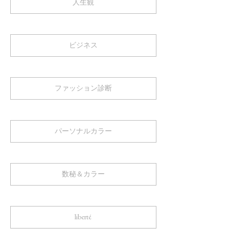
人生観
ビジネス
ファッション診断
パーソナルカラー
数秘＆カラー
liberté