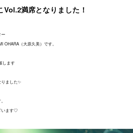
Vol.2満席となりました！
。
ター
I OHARA（大原久美）です。
開催します
』
なりました✨
す。
ざいます♡