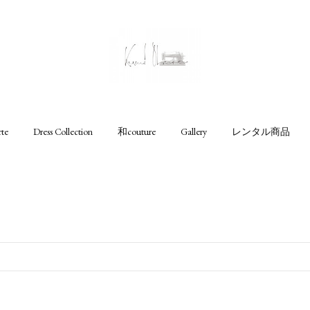
rte
Dress Collection
和couture
Gallery
レンタル商品