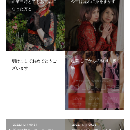
企業当時とてもお世話に
今年は流れに身をまかす
なった方と
起業 してからの軌跡 後
明けましておめでとうご
半
ざいます
2022.11.14 00:31
2022.11.11 00:36
浴衣や和ドレス、ドレスシ
3000万収入が増える！？