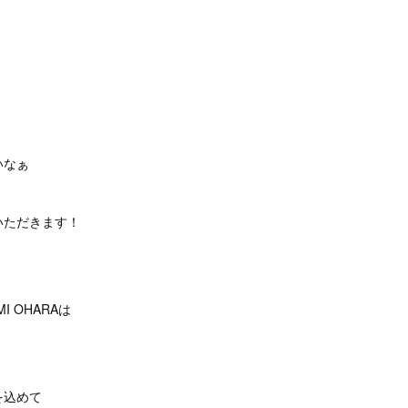
いなぁ
いただきます！
 OHARAは
。
を込めて