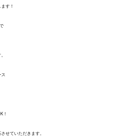
します！
で
す。
ース
K！
応させていただきます。