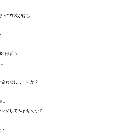
揃いの衣装がほしい
い
00円ずつ
す。
み合わせにしますか？
会に
レンジしてみませんか？
円～