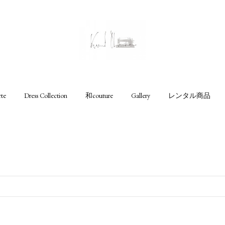
rte
Dress Collection
和couture
Gallery
レンタル商品