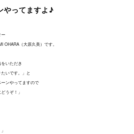
ンやってますよ♪
。
ター
I OHARA（大原久美）です。
絡をいただき
りたいです。」と
ペーンやってますので
にどうぞ！」
！」