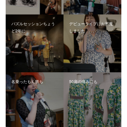
バズルセッションちょう
デビューライブにお邪魔
ど2年に
しました
名乗ったもん勝ち
50肩の痛みにも