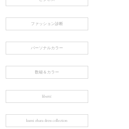
ファッション診断
パーソナルカラー
数秘＆カラー
liberté
kumi ohara dress collection