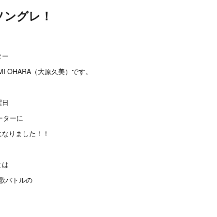
ソングレ！
。
ター
I OHARA（大原久美）です。
曜日
ーターに
になりました！！
とは
歌バトルの