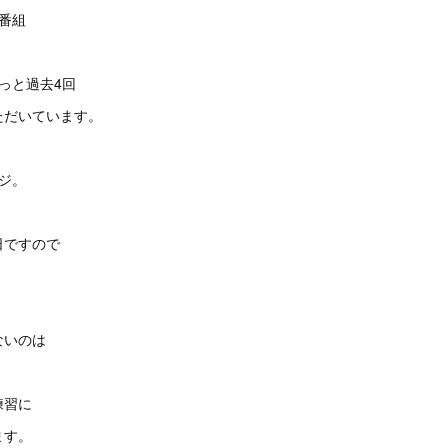
番組
っと過去4回
ただいています。
ジ。
日ですので
ないのは
練習に
ます。