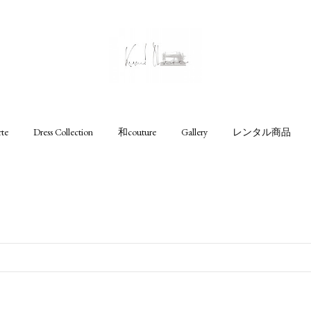
rte
Dress Collection
和couture
Gallery
レンタル商品