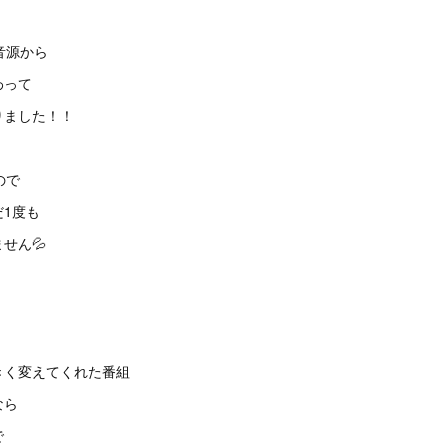
音源から
わって
りました！！
ので
1度も
せん💦
きく変えてくれた番組
なら
で