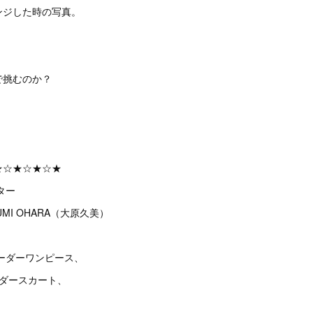
ンジした時の写真。
で挑むのか？
★☆★☆★☆★
ター
MI OHARA（大原久美）
ーダーワンピース、
ーダースカート、