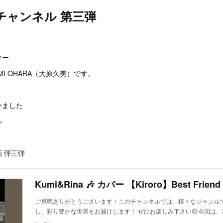
チャンネル 第三弾
。
ター
I OHARA（大原久美）です。
いました
ル
 弾三弾
Kumi&Rina 🎶 カバー 【Kiroro】Best Friend
ご視聴ありがとうございます！このチャンネルでは、様々なジャンル
し、彩り豊かな世界をお届けします！ ぜひお楽しみ下さい😌今回は、