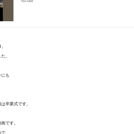
YouTube
nd」
した。
ンにも
娘は卒業式です。
動画です。
ので