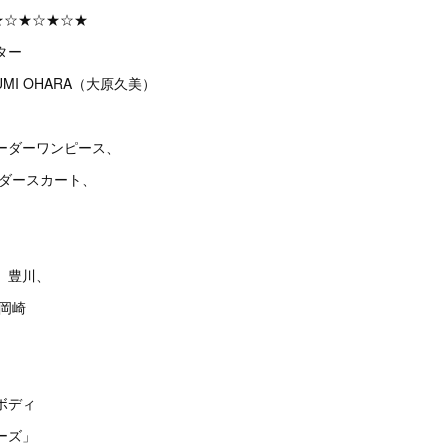
★☆★☆★☆★
ター
MI OHARA（大原久美）
ーダーワンピース、
ーダースカート、
、豊川、
、岡崎
ボディ
ーズ」