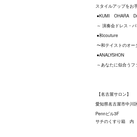
スタイルアップをお
●KUMI OHARA Dres
～ 演奏会ドレス・
●和couture
〜和テイストのオー
●ANALYSHON
～あなたに似合うフ
【名古屋サロン】
愛知県名古屋市中川区
Pennビル3F
サチのくすり箱 内