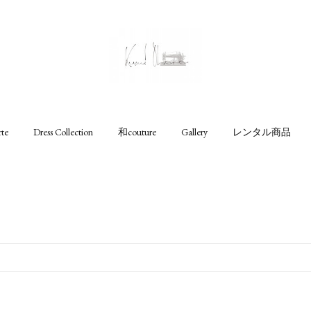
rte
Dress Collection
和couture
Gallery
レンタル商品