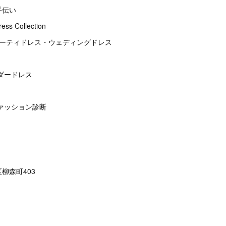
手伝い
s Collection
パーティドレス・ウェディングドレス
ダードレス
ァッション診断
柳森町403