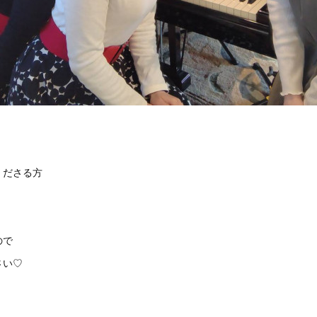
くださる方
ので
さい♡