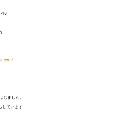
-18
内
ra.com/
トはじました。
ちしています